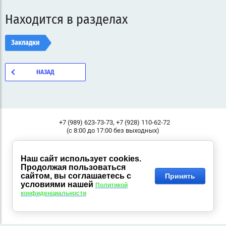
Находится в разделах
Закладки
НАЗАД
,
+7 (989) 623-73-73
+7 (928) 110-62-72
(с 8:00 до 17:00 без выходных)
Россия, 344000, г. Ростов-на-Дону, ул.Малое зеленое кольцо,
Адрес:
11, "Классик", Пав.37
Наш сайт использует cookies.
Продолжая пользоваться
© 2014 - 2026 KANC-LIFE.COM
сайтом, вы соглашаетесь с
Принять
условиями нашей
Политикой
конфиденциальности
Сайт создан в:
megagroup.ru