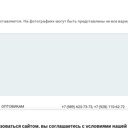
ставляется. На фотографиях могут быть представлены не все вари
,
ОПТОВИКАМ
+7 (989) 623-73-73
+7 (928) 110-62-72
(с 8:00 до 17:00 без выходных)
Россия, 344000, г. Ростов-на-Дону,
Адрес:
ьзоваться сайтом, вы соглашаетесь с условиями нашей
ул.Малое зеленое кольцо, 11, "Классик", 