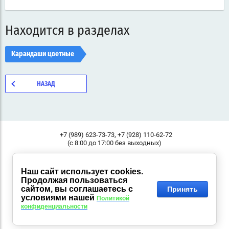
Находится в разделах
Карандаши цветные
НАЗАД
,
+7 (989) 623-73-73
+7 (928) 110-62-72
(с 8:00 до 17:00 без выходных)
Россия, 344000, г. Ростов-на-Дону, ул.Малое зеленое кольцо,
Адрес:
11, "Классик", Пав.37
Наш сайт использует cookies.
Продолжая пользоваться
© 2014 - 2026 KANC-LIFE.COM
сайтом, вы соглашаетесь с
Принять
условиями нашей
Политикой
конфиденциальности
Сайт создан в:
megagroup.ru