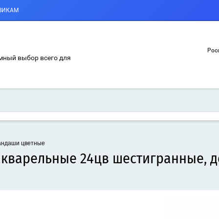
ВИКАМ
Росс
мный выбор всего для
андаши цветные
 акварельные 24цв шестигранные, 