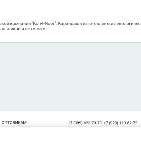
шской компании "Koh-I-Noor". Карандаши изготовлены из экологич
ольников и не только
,
ОПТОВИКАМ
+7 (989) 623-73-73
+7 (928) 110-62-72
(с 8:00 до 17:00 без выходных)
Россия, 344000, г. Ростов-на-Дону,
Адрес: