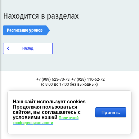
Находится в разделах
Расписание уроков
НАЗАД
,
+7 (989) 623-73-73
+7 (928) 110-62-72
(с 8:00 до 17:00 без выходных)
Россия, 344000, г. Ростов-на-Дону, ул.Малое зеленое кольцо,
Адрес:
11, "Классик", Пав.37
Наш сайт использует cookies.
Продолжая пользоваться
© 2014 - 2026 KANC-LIFE.COM
сайтом, вы соглашаетесь с
Принять
условиями нашей
Политикой
конфиденциальности
Сайт создан в:
megagroup.ru